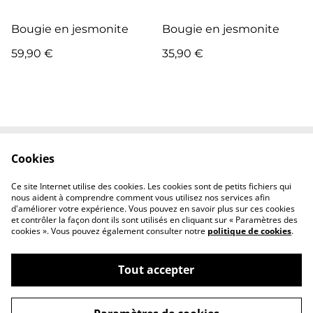
Bougie en jesmonite
Bougie en jesmonite
59,90 €
35,90 €
Cookies
Contactez-nous
Conditions
Politique de
Politique de cookies
Ce site Internet utilise des cookies. Les cookies sont de petits fichiers qui
confidentialité
nous aident à comprendre comment vous utilisez nos services afin
d'améliorer votre expérience. Vous pouvez en savoir plus sur ces cookies
et contrôler la façon dont ils sont utilisés en cliquant sur « Paramètres des
cookies ». Vous pouvez également consulter notre
politique de cookies
.
Tout accepter
©
2026
Atelier Nomad