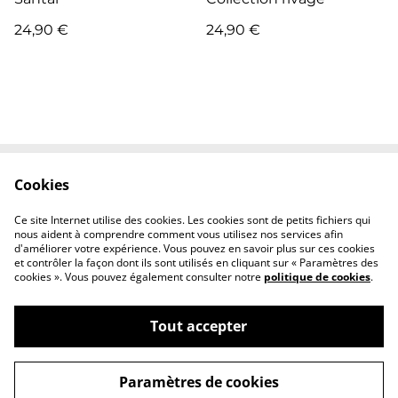
24,90 €
24,90 €
Cookies
Contactez-nous
Conditions
Politique de
Politique de cookies
Ce site Internet utilise des cookies. Les cookies sont de petits fichiers qui
confidentialité
nous aident à comprendre comment vous utilisez nos services afin
d'améliorer votre expérience. Vous pouvez en savoir plus sur ces cookies
et contrôler la façon dont ils sont utilisés en cliquant sur « Paramètres des
cookies ». Vous pouvez également consulter notre
politique de cookies
.
Tout accepter
©
2026
Atelier Nomad
Paramètres de cookies
powered by