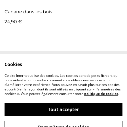
Cabane dans les bois
24,90 €
Cookies
Contactez-nous
Conditions
Politique de
Politique de cookies
Ce site Internet utilise des cookies. Les cookies sont de petits fichiers qui
confidentialité
nous aident à comprendre comment vous utilisez nos services afin
d'améliorer votre expérience. Vous pouvez en savoir plus sur ces cookies
et contrôler la façon dont ils sont utilisés en cliquant sur « Paramètres des
cookies ». Vous pouvez également consulter notre
politique de cookies
.
Tout accepter
©
2026
Atelier Nomad