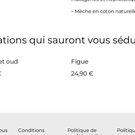
– Mèche en coton naturell
ations qui sauront vous sédu
et oud
Figue
€
24,90 €
ous
Conditions
Politique de
Politiq