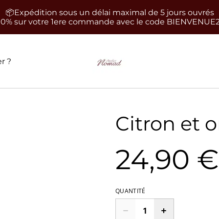
📦Expédition sous un délai maximal de 5 jours ouvrés
10% sur votre 1ere commande avec le code BIENVENUE
r ?
Citron et 
24,90 €
QUANTITÉ