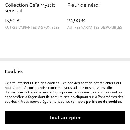
Collection Gaïa Mystic
Fleur de néroli
sensual
15,50 €
24,90 €
AUTRES VARIANTES DISPONIBLES
AUTRES VARIANTES DISPONIBLES
Cookies
Contactez-nous
Conditions
Politique de
Politique de cookies
Ce site Internet utilise des cookies. Les cookies sont de petits fichiers qui
confidentialité
nous aident à comprendre comment vous utilisez nos services afin
d'améliorer votre expérience. Vous pouvez en savoir plus sur ces cookies
et contrôler la façon dont ils sont utilisés en cliquant sur « Paramètres des
cookies ». Vous pouvez également consulter notre
politique de cookies
.
Tout accepter
©
2026
Atelier Nomad