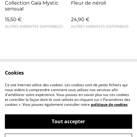
Collection Gaïa Mystic
Fleur de néroli
sensual
15,50 €
24,90 €
AUTRES VARIANTES DISPONIBLES
AUTRES VARIANTES DISPONIBLES
Cookies
Contactez-nous
Conditions
Politique de
Politique de cookies
Ce site Internet utilise des cookies. Les cookies sont de petits fichiers qui
confidentialité
nous aident à comprendre comment vous utilisez nos services afin
d'améliorer votre expérience. Vous pouvez en savoir plus sur ces cookies
et contrôler la façon dont ils sont utilisés en cliquant sur « Paramètres des
cookies ». Vous pouvez également consulter notre
politique de cookies
.
Tout accepter
©
2026
Atelier Nomad